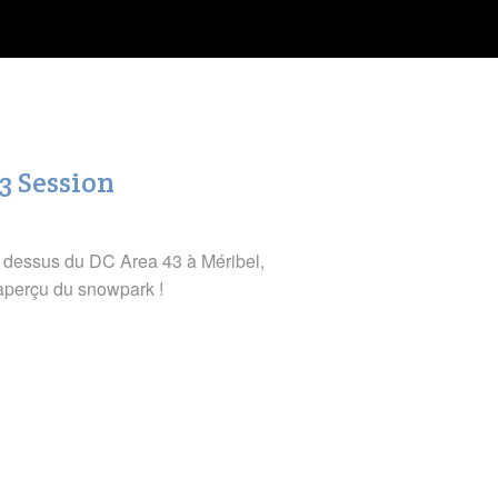
3 Session
 dessus du DC Area 43 à Méribel,
 aperçu du snowpark !