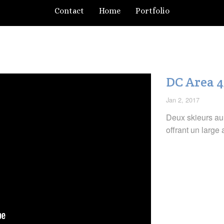
Contact
Home
Portfolio
DC Area 4
Jan 2, 2017
Deux skieurs au
offrant un large